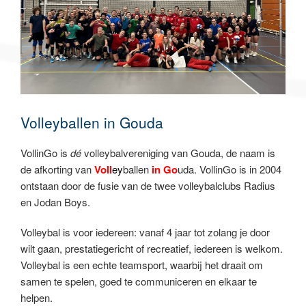
Volleyballen in Gouda
VollinGo is
dé
volleybalvereniging van Gouda, de naam is
de afkorting van
Voll
ey
ballen
in
Go
uda. VollinGo is in 2004
ontstaan door de fusie van de twee volleybalclubs Radius
en Jodan Boys.
Volleybal is voor iedereen: vanaf 4 jaar tot zolang je door
wilt gaan, prestatiegericht of recreatief, iedereen is welkom.
Volleybal is een echte teamsport, waarbij het draait om
samen te spelen, goed te communiceren en elkaar te
helpen.