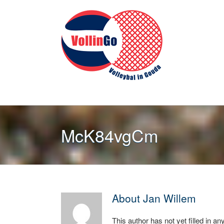
Skip
to
content
McK84vgCm
About
Jan Willem
This author has not yet filled in any