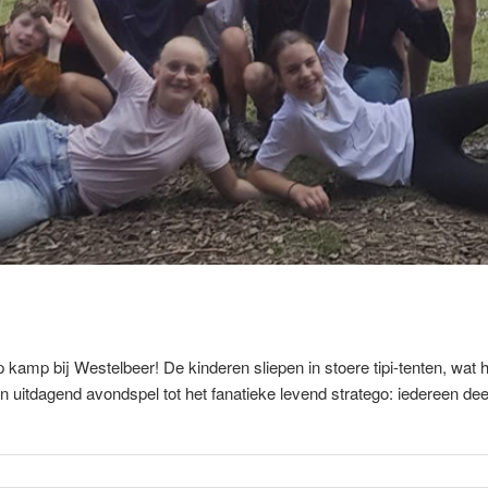
amp bij Westelbeer! De kinderen sliepen in stoere tipi-tenten, wat 
uitdagend avondspel tot het fanatieke levend stratego: iedereen de